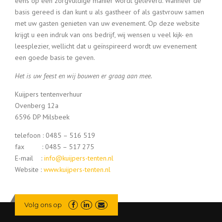
eens op een zorgvuldige manier wordt geleverd. Wanneer de
basis gereed is dan kunt u als gastheer of als gastvrouw samen
met uw gasten genieten van uw evenement. Op deze website
krijgt u een indruk van ons bedrijf, wij wensen u veel kijk- en
leesplezier, wellicht dat u geïnspireerd wordt uw evenement
een goede basis te geven.
Het is uw feest en wij bouwen er graag aan mee.
Kuijpers tentenverhuur
Ovenberg 12a
6596 DP Milsbeek
telefoon : 0485 – 516 519
fax : 0485 – 517 275
E-mail :
info@kuijpers-tenten.nl
Website :
www.kuijpers-tenten.nl
Volg ons op