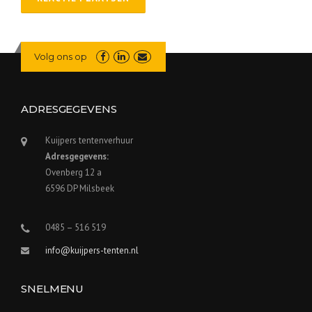
Volg ons op
ADRESGEGEVENS
Kuijpers tentenverhuur
Adresgegevens:
Ovenberg 12 a
6596 DP Milsbeek
0485 – 516 519
info@kuijpers-tenten.nl
SNELMENU