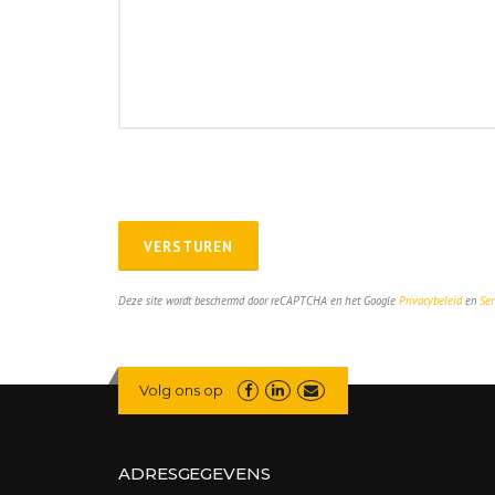
Deze site wordt beschermd door reCAPTCHA en het Google
Privacybeleid
en
Ser
Volg ons op
ADRESGEGEVENS