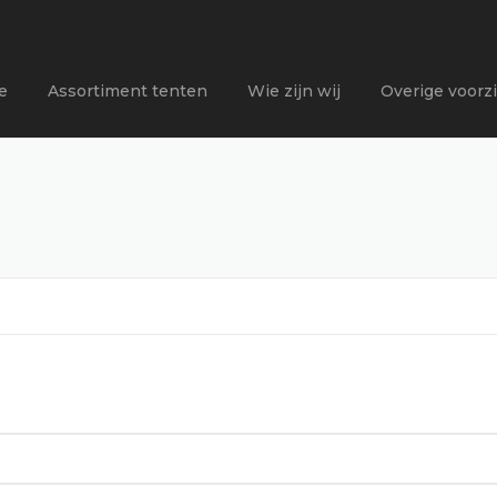
e
Assortiment tenten
Wie zijn wij
Overige voorz