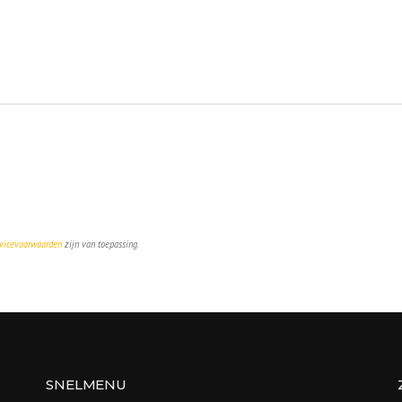
vicevoorwaarden
zijn van toepassing.
SNELMENU